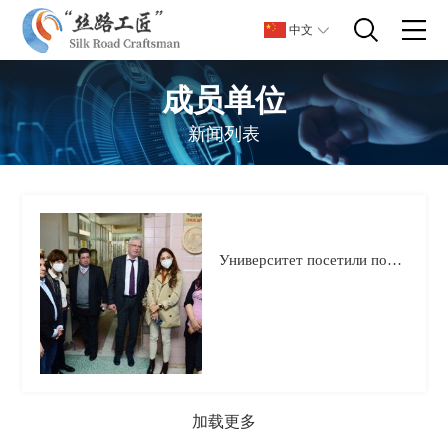
中文
成员单位
新闻列表
Университет посетили послы Колумбии и Доминиканы
加载更多