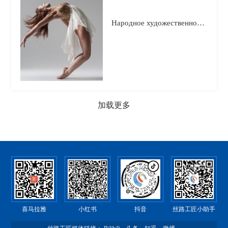
Народное художественное творчество
加载更多
喜马拉雅
小红书
抖音
丝路工匠小助手