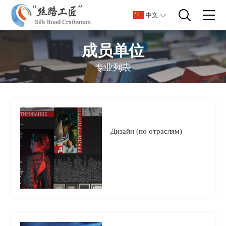
中文
成员单位
专业列表
Дизайн (по отраслям)